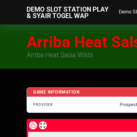
DEMO SLOT STATION PLAY
Demo Slo
& SYAIR TOGEL WAP
Arriba Heat Sal
Arriba Heat Salsa Wilds
GAME INFORMATION
Prospec
PROVIDER