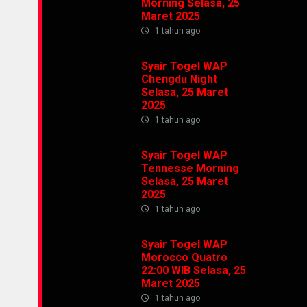
Morning Selasa, 25
Maret 2025
1 tahun ago
Syair Togel WAP
Chengdu Night
Selasa, 25 Maret
2025
1 tahun ago
Syair Togel WAP
Tennesse Morning
Selasa, 25 Maret
2025
1 tahun ago
Syair Togel WAP
Morocco Quatro
22:00 WIB Selasa, 25
Maret 2025
1 tahun ago