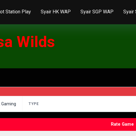
t Station Play
Syair HK WAP
Syair SGP WAP
Syair
sa Wilds
t Gaming
TYPE
Rate Game