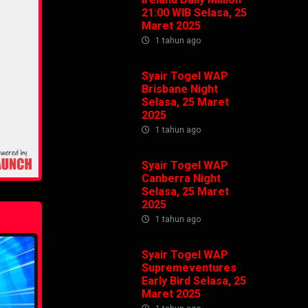
21:00 WIB Selasa, 25
Maret 2025
1 tahun ago
Syair Togel WAP
Brisbane Night
Selasa, 25 Maret
2025
1 tahun ago
Syair Togel WAP
Canberra Night
Selasa, 25 Maret
2025
1 tahun ago
Syair Togel WAP
Supremeventures
Early Bird Selasa, 25
Maret 2025