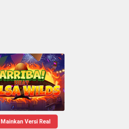
Mainkan Versi Real