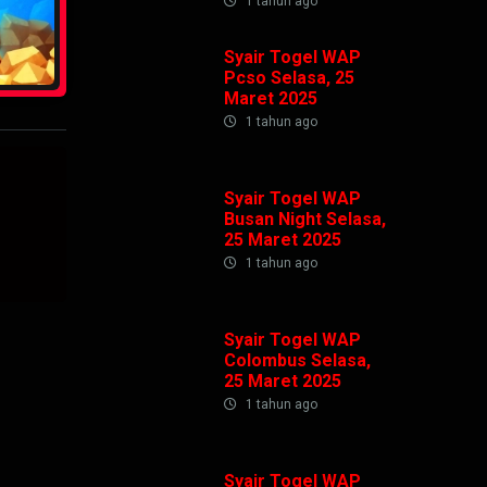
1 tahun ago
Syair Togel WAP
Pcso Selasa, 25
Maret 2025
1 tahun ago
Syair Togel WAP
Busan Night Selasa,
25 Maret 2025
1 tahun ago
Syair Togel WAP
Colombus Selasa,
25 Maret 2025
1 tahun ago
Syair Togel WAP