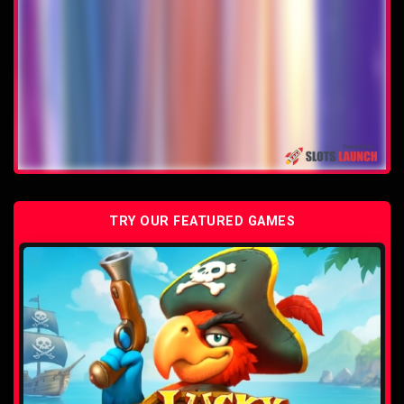
TRY OUR FEATURED GAMES