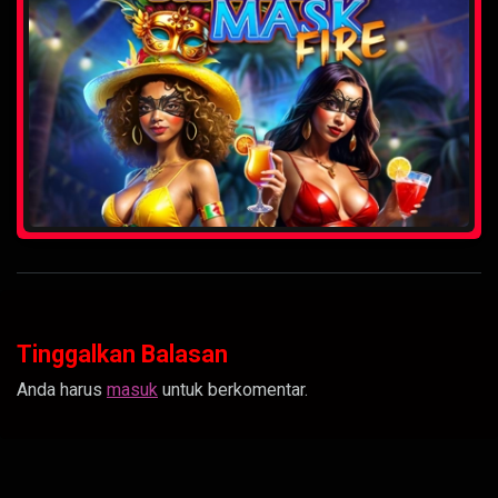
Tinggalkan Balasan
Anda harus
masuk
untuk berkomentar.