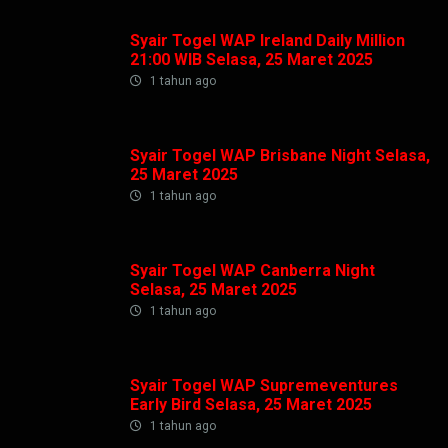
Syair Togel WAP Ireland Daily Million
21:00 WIB Selasa, 25 Maret 2025
1 tahun ago
Syair Togel WAP Brisbane Night Selasa,
25 Maret 2025
1 tahun ago
Syair Togel WAP Canberra Night
Selasa, 25 Maret 2025
1 tahun ago
Syair Togel WAP Supremeventures
Early Bird Selasa, 25 Maret 2025
1 tahun ago