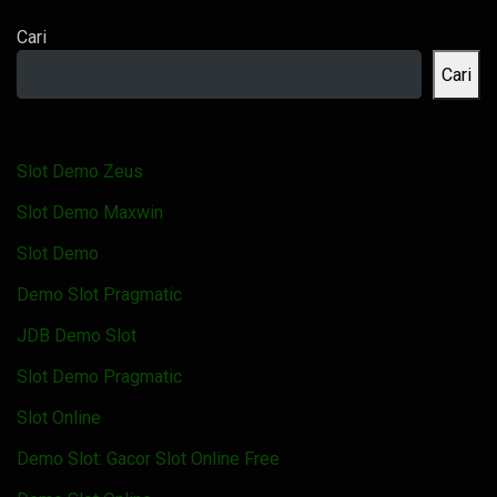
Cari
Cari
Slot Demo Zeus
Slot Demo Maxwin
Slot Demo
Demo Slot Pragmatic
JDB Demo Slot
Slot Demo Pragmatic
Slot Online
Demo Slot: Gacor Slot Online Free