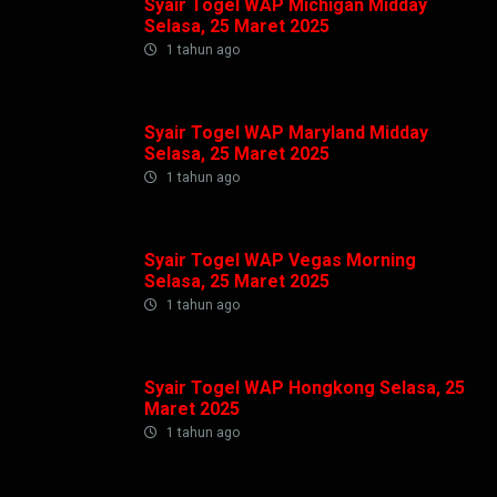
Syair Togel WAP Michigan Midday
Selasa, 25 Maret 2025
1 tahun ago
Syair Togel WAP Maryland Midday
Selasa, 25 Maret 2025
1 tahun ago
Syair Togel WAP Vegas Morning
Selasa, 25 Maret 2025
1 tahun ago
Syair Togel WAP Hongkong Selasa, 25
Maret 2025
1 tahun ago