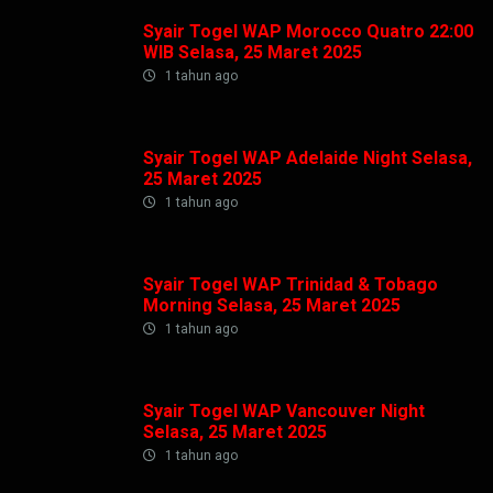
Syair Togel WAP Morocco Quatro 22:00
WIB Selasa, 25 Maret 2025
1 tahun ago
Syair Togel WAP Adelaide Night Selasa,
25 Maret 2025
1 tahun ago
Syair Togel WAP Trinidad & Tobago
Morning Selasa, 25 Maret 2025
1 tahun ago
Syair Togel WAP Vancouver Night
Selasa, 25 Maret 2025
1 tahun ago