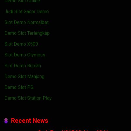
Demo Slot Online
Judi Slot Gacor Demo
Slot Demo Normalbet
Demo Slot Terlengkap
Slot Demo X500
Slot Demo Olympus
Slot Demo Rupiah
Demo Slot Mahjong
Demo Slot PG
Demo Slot Station Play
Recent News