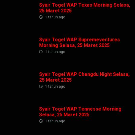
Syair Togel WAP Texas Morning Selasa,
25 Maret 2025
1 tahun ago
Syair Togel WAP Supremeventures
Morning Selasa, 25 Maret 2025
1 tahun ago
Syair Togel WAP Chengdu Night Selasa,
25 Maret 2025
1 tahun ago
Syair Togel WAP Tennesse Morning
Selasa, 25 Maret 2025
1 tahun ago