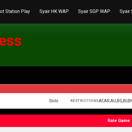
t Station Play
Syair HK WAP
Syair SGP WAP
Syair
ress
Slots
AF,AR,AU,BG,BI,BN
RESTRICTIONS
Rate Game