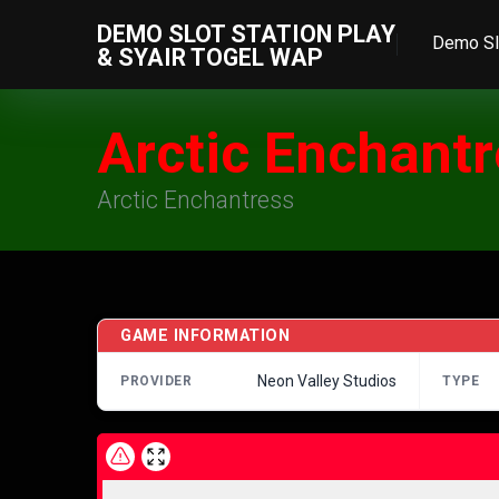
DEMO SLOT STATION PLAY
Demo Slo
& SYAIR TOGEL WAP
Arctic Enchant
Arctic Enchantress
GAME INFORMATION
Neon Valley Studios
PROVIDER
TYPE