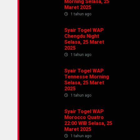
Morning Selasa, 25
Maret 2025
1 tahun ago
Syair Togel WAP
Chengdu Night
Selasa, 25 Maret
2025
1 tahun ago
Syair Togel WAP
Tennesse Morning
Selasa, 25 Maret
2025
1 tahun ago
Syair Togel WAP
Morocco Quatro
22:00 WIB Selasa, 25
Maret 2025
1 tahun ago