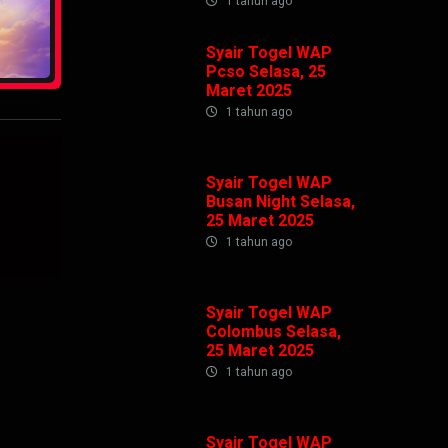
1 tahun ago
Syair Togel WAP
Pcso Selasa, 25
Maret 2025
1 tahun ago
Syair Togel WAP
Busan Night Selasa,
25 Maret 2025
1 tahun ago
Syair Togel WAP
Colombus Selasa,
25 Maret 2025
1 tahun ago
Syair Togel WAP