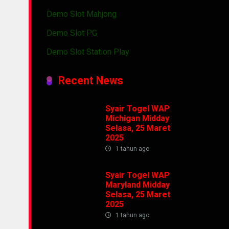
Demo Slot Mahjong
Demo Slot PG
Demo Slot Station Play
Recent News
Syair Togel WAP
Michigan Midday
Selasa, 25 Maret
2025
1 tahun ago
Syair Togel WAP
Maryland Midday
Selasa, 25 Maret
2025
1 tahun ago