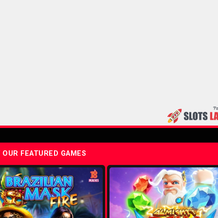
 OUR FEATURED GAMES