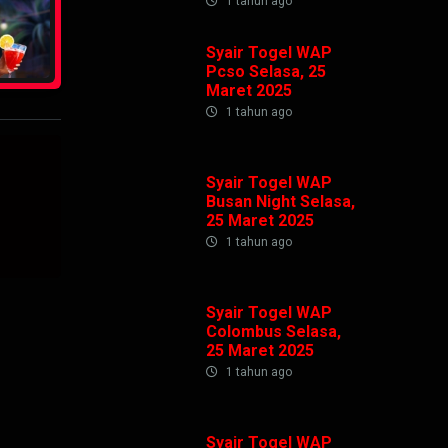
1 tahun ago
Syair Togel WAP
Pcso Selasa, 25
Maret 2025
1 tahun ago
Syair Togel WAP
Busan Night Selasa,
25 Maret 2025
1 tahun ago
Syair Togel WAP
Colombus Selasa,
25 Maret 2025
1 tahun ago
Syair Togel WAP