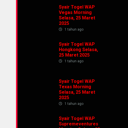
Syair Togel WAP
Vegas Morning
Selasa, 25 Maret
2025
1 tahun ago
Syair Togel WAP
Hongkong Selasa,
25 Maret 2025
1 tahun ago
Syair Togel WAP
Texas Morning
Selasa, 25 Maret
2025
1 tahun ago
Syair Togel WAP
Supremeventures