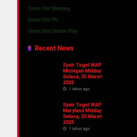
Demo Slot Mahjong
Demo Slot PG
Demo Slot Station Play
Recent News
Syair Togel WAP
Michigan Midday
Selasa, 25 Maret
2025
1 tahun ago
Syair Togel WAP
Maryland Midday
Selasa, 25 Maret
2025
1 tahun ago