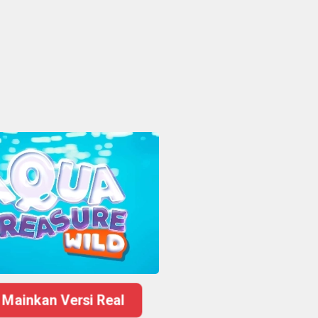
Mainkan Versi Real