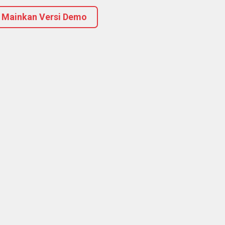
Mainkan Versi Demo