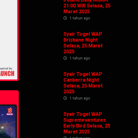
21:00 WIB Selasa, 25
Maret 2025
1 tahun ago
Syair Togel WAP
Brisbane Night
Selasa, 25 Maret
2025
1 tahun ago
Syair Togel WAP
Canberra Night
Selasa, 25 Maret
2025
1 tahun ago
Syair Togel WAP
Supremeventures
Early Bird Selasa, 25
Maret 2025