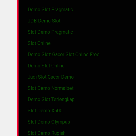
Demo Slot Pragmatic
JDB Demo Slot
Slot Demo Pragmatic
Slot Online
Demo Slot: Gacor Slot Online Free
Demo Slot Online
Judi Slot Gacor Demo
Slot Demo Normalbet
Demo Slot Terlengkap
Slot Demo X500
Slot Demo Olympus
Slot Demo Rupiah