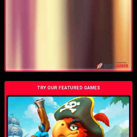
TRY OUR FEATURED GAMES