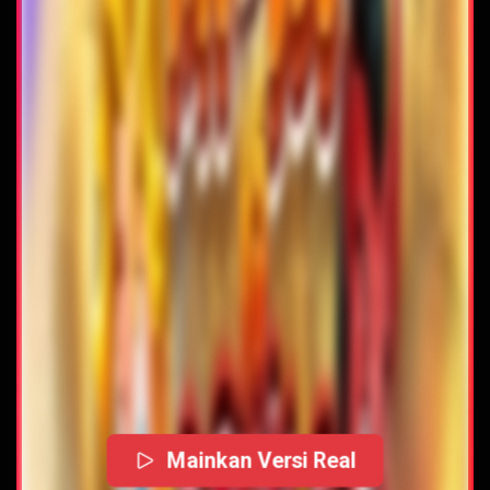
Mainkan Versi Real