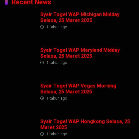
Recent News
Syair Togel WAP Michigan Midday
Selasa, 25 Maret 2025
1 tahun ago
Syair Togel WAP Maryland Midday
Selasa, 25 Maret 2025
1 tahun ago
Syair Togel WAP Vegas Morning
Selasa, 25 Maret 2025
1 tahun ago
Syair Togel WAP Hongkong Selasa, 25
Maret 2025
1 tahun ago