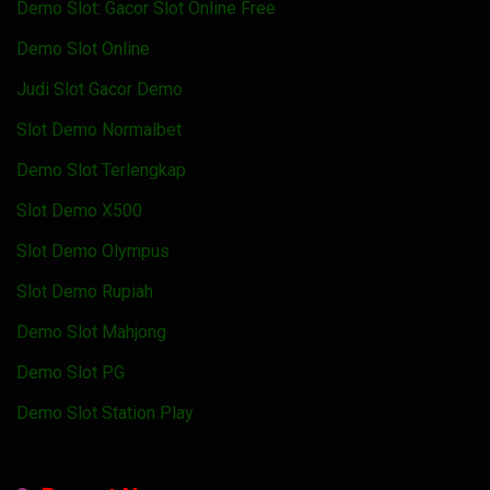
Demo Slot: Gacor Slot Online Free
Demo Slot Online
Judi Slot Gacor Demo
Slot Demo Normalbet
Demo Slot Terlengkap
Slot Demo X500
Slot Demo Olympus
Slot Demo Rupiah
Demo Slot Mahjong
Demo Slot PG
Demo Slot Station Play