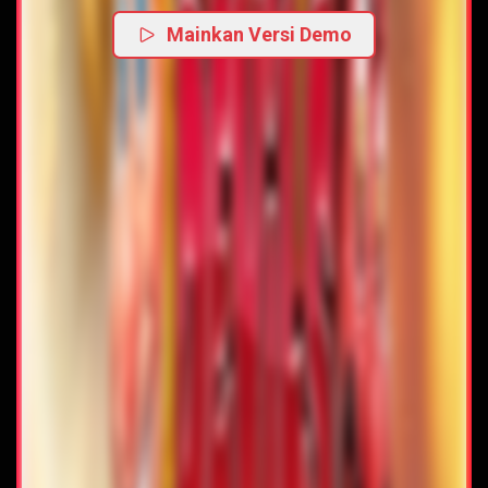
Mainkan Versi Demo