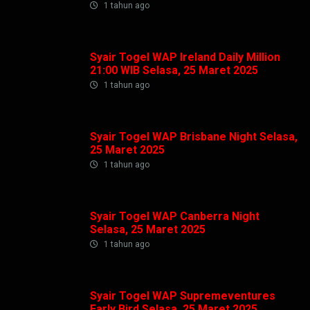
1 tahun ago
Syair Togel WAP Ireland Daily Million
21:00 WIB Selasa, 25 Maret 2025
1 tahun ago
Syair Togel WAP Brisbane Night Selasa,
25 Maret 2025
1 tahun ago
Syair Togel WAP Canberra Night
Selasa, 25 Maret 2025
1 tahun ago
Syair Togel WAP Supremeventures
Early Bird Selasa, 25 Maret 2025