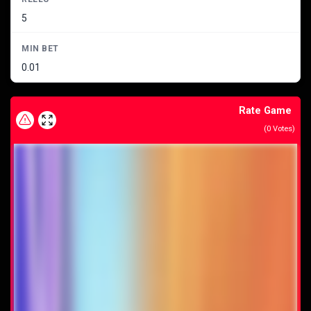
5
MIN BET
0.01
Rate Game
(
0
Votes)