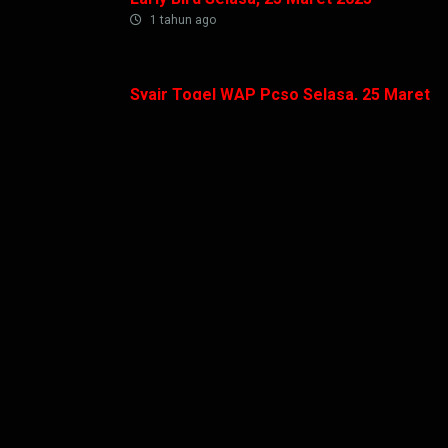
1 tahun ago
Syair Togel WAP Pcso Selasa, 25 Maret
2025
1 tahun ago
Syair Togel WAP Busan Night Selasa, 25
Maret 2025
1 tahun ago
Syair Togel WAP Colombus Selasa, 25
Maret 2025
1 tahun ago
Syair Togel WAP Chengdu Day Selasa,