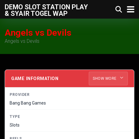
DEMO SLOT STATION PLAY
& SYAIR TOGEL WAP
Angels vs Devils
Angels vs Devils
GAME INFORMATION
SHOW MORE
PROVIDER
Bang Bang Games
TYPE
Slots
REELS