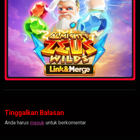
Tinggalkan Balasan
Anda harus
masuk
untuk berkomentar.