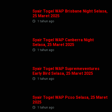
Syair Togel WAP Brisbane Night Selasa,
25 Maret 2025
1 tahun ago
Syair Togel WAP Canberra Night
Selasa, 25 Maret 2025
1 tahun ago
Syair Togel WAP Supremeventures
Early Bird Selasa, 25 Maret 2025
1 tahun ago
Syair Togel WAP Pcso Selasa, 25 Maret
2025
1 tahun ago