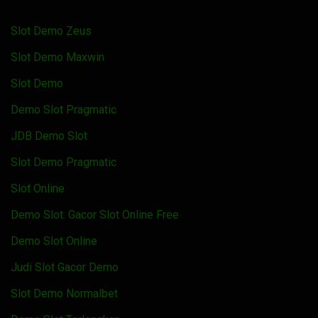
Slot Demo Zeus
Slot Demo Maxwin
Slot Demo
Demo Slot Pragmatic
JDB Demo Slot
Slot Demo Pragmatic
Slot Online
Demo Slot: Gacor Slot Online Free
Demo Slot Online
Judi Slot Gacor Demo
Slot Demo Normalbet