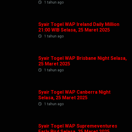
1 tahun ago
Syair Togel WAP Ireland Daily Million
21:00 WIB Selasa, 25 Maret 2025
1 tahun ago
Syair Togel WAP Brisbane Night Selasa,
25 Maret 2025
1 tahun ago
Syair Togel WAP Canberra Night
Selasa, 25 Maret 2025
1 tahun ago
Syair Togel WAP Supremeventures
Early Bird Selasa, 25 Maret 2025