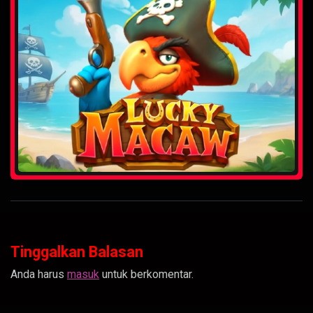
Tinggalkan Balasan
Anda harus
masuk
untuk berkomentar.