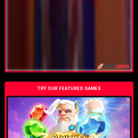
TRY OUR FEATURED GAMES