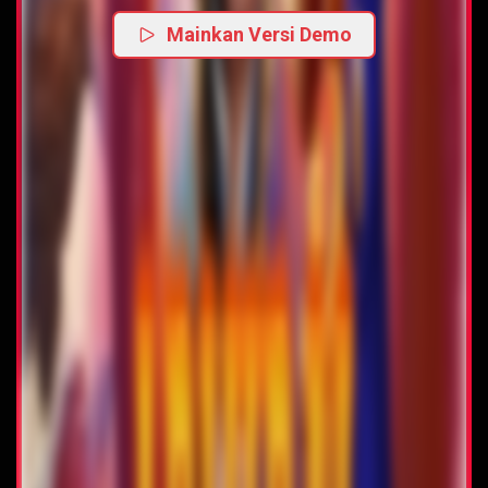
Mainkan Versi Demo