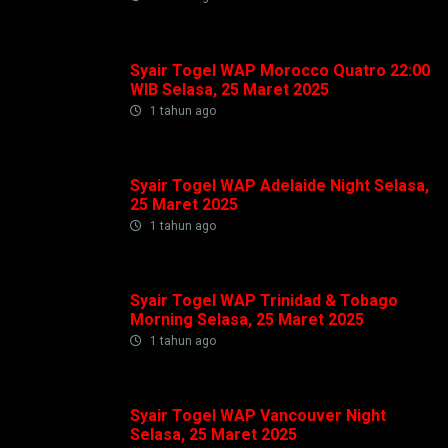
Syair Togel WAP Morocco Quatro 22:00
WIB Selasa, 25 Maret 2025
1 tahun ago
Syair Togel WAP Adelaide Night Selasa,
25 Maret 2025
1 tahun ago
Syair Togel WAP Trinidad & Tobago
Morning Selasa, 25 Maret 2025
1 tahun ago
Syair Togel WAP Vancouver Night
Selasa, 25 Maret 2025