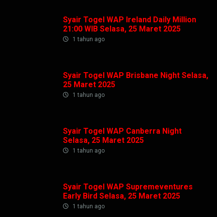
Syair Togel WAP Ireland Daily Million
21:00 WIB Selasa, 25 Maret 2025
1 tahun ago
Syair Togel WAP Brisbane Night Selasa,
25 Maret 2025
1 tahun ago
Syair Togel WAP Canberra Night
Selasa, 25 Maret 2025
1 tahun ago
Syair Togel WAP Supremeventures
Early Bird Selasa, 25 Maret 2025
1 tahun ago