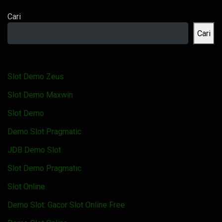
Cari
Cari
Slot Demo Zeus
Slot Demo Maxwin
Slot Demo
Demo Slot Pragmatic
JDB Demo Slot
Slot Demo Pragmatic
Slot Online
Demo Slot: Gacor Slot Online Free