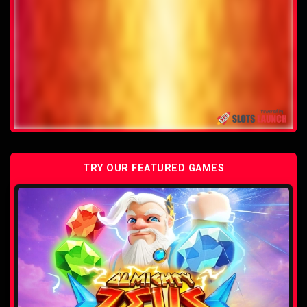
TRY OUR FEATURED GAMES