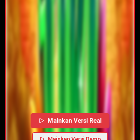
Mainkan Versi Real
Mainkan Versi Demo