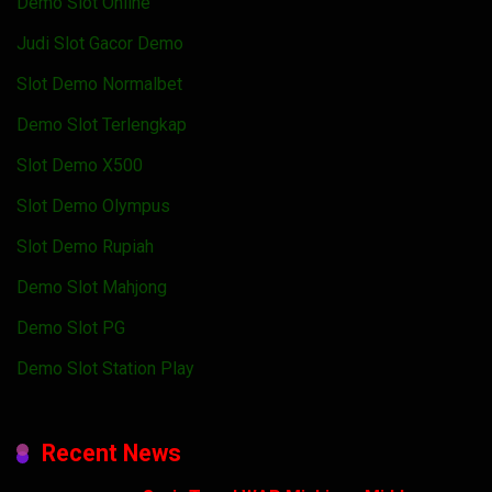
Demo Slot Online
Judi Slot Gacor Demo
Slot Demo Normalbet
Demo Slot Terlengkap
Slot Demo X500
Slot Demo Olympus
Slot Demo Rupiah
Demo Slot Mahjong
Demo Slot PG
Demo Slot Station Play
Recent News