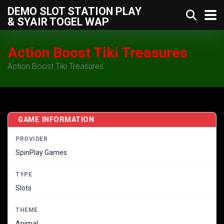
DEMO SLOT STATION PLAY
& SYAIR TOGEL WAP
Action Boost Tiki Treasures
Action Boost Tiki Treasures
GAME INFORMATION
PROVIDER
SpinPlay Games
TYPE
Slots
THEME
Animal