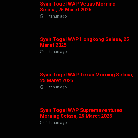
Syair Togel WAP Vegas Morning
Selasa, 25 Maret 2025
1 tahun ago
Syair Togel WAP Hongkong Selasa, 25
Maret 2025
1 tahun ago
Syair Togel WAP Texas Morning Selasa,
25 Maret 2025
1 tahun ago
Syair Togel WAP Supremeventures
Morning Selasa, 25 Maret 2025
1 tahun ago