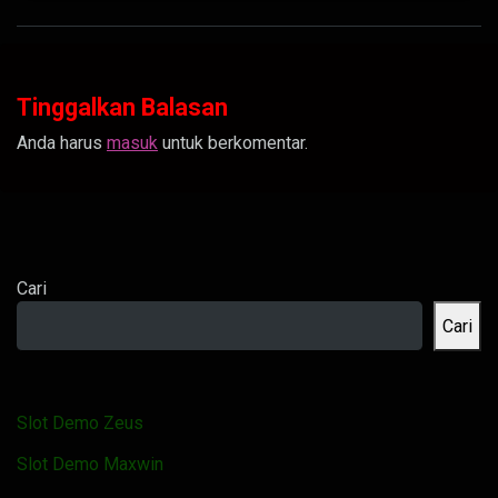
Tinggalkan Balasan
Anda harus
masuk
untuk berkomentar.
Cari
Cari
Slot Demo Zeus
Slot Demo Maxwin