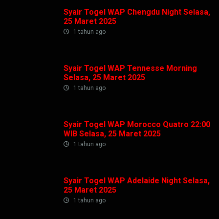
Syair Togel WAP Chengdu Night Selasa,
25 Maret 2025
1 tahun ago
Syair Togel WAP Tennesse Morning
Selasa, 25 Maret 2025
1 tahun ago
Syair Togel WAP Morocco Quatro 22:00
WIB Selasa, 25 Maret 2025
1 tahun ago
Syair Togel WAP Adelaide Night Selasa,
25 Maret 2025
1 tahun ago