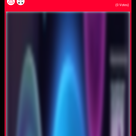
(
0
Votes)