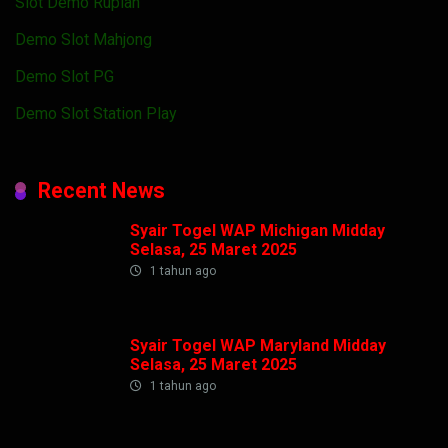
Slot Demo Rupiah
Demo Slot Mahjong
Demo Slot PG
Demo Slot Station Play
Recent News
Syair Togel WAP Michigan Midday
Selasa, 25 Maret 2025
1 tahun ago
Syair Togel WAP Maryland Midday
Selasa, 25 Maret 2025
1 tahun ago