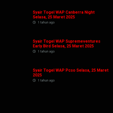
Syair Togel WAP Canberra Night
Selasa, 25 Maret 2025
1 tahun ago
Syair Togel WAP Supremeventures
Early Bird Selasa, 25 Maret 2025
1 tahun ago
Syair Togel WAP Pcso Selasa, 25 Maret
2025
1 tahun ago
Syair Togel WAP Busan Night Selasa, 25
Maret 2025
1 tahun ago