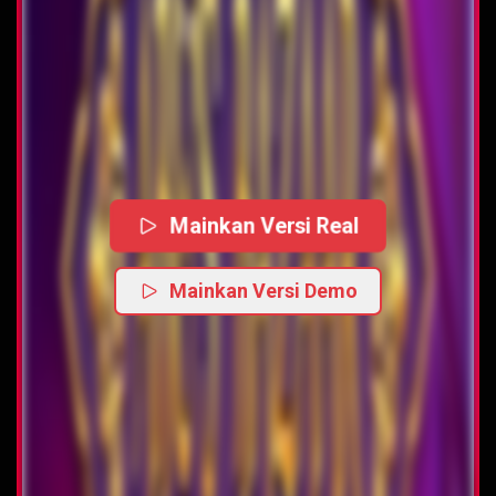
Mainkan Versi Real
Mainkan Versi Demo