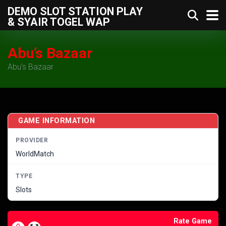
DEMO SLOT STATION PLAY
& SYAIR TOGEL WAP
Abu’s Bazaar
Abu’s Bazaar
GAME INFORMATION
PROVIDER
WorldMatch
TYPE
Slots
Rate Game