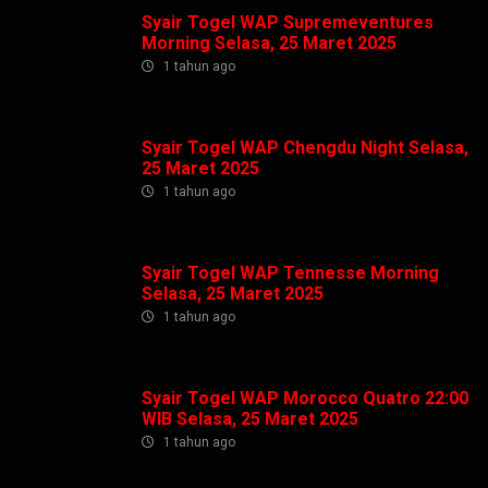
Syair Togel WAP Supremeventures
Morning Selasa, 25 Maret 2025
1 tahun ago
Syair Togel WAP Chengdu Night Selasa,
25 Maret 2025
1 tahun ago
Syair Togel WAP Tennesse Morning
Selasa, 25 Maret 2025
1 tahun ago
Syair Togel WAP Morocco Quatro 22:00
WIB Selasa, 25 Maret 2025
1 tahun ago