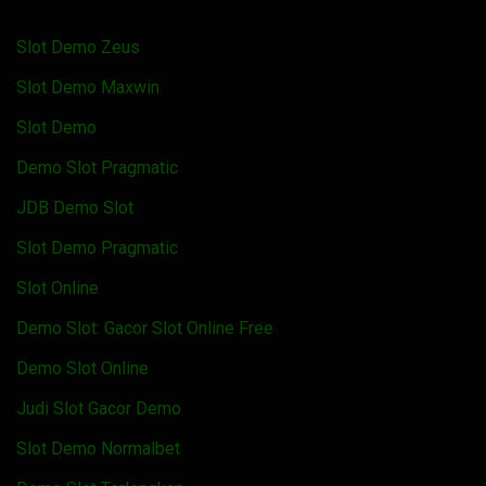
Slot Demo Zeus
Slot Demo Maxwin
Slot Demo
Demo Slot Pragmatic
JDB Demo Slot
Slot Demo Pragmatic
Slot Online
Demo Slot: Gacor Slot Online Free
Demo Slot Online
Judi Slot Gacor Demo
Slot Demo Normalbet