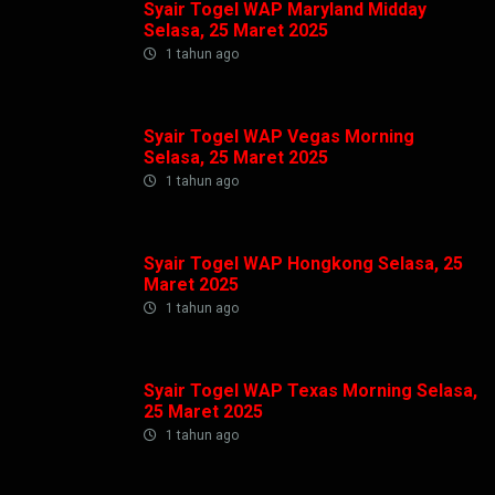
Syair Togel WAP Maryland Midday
Selasa, 25 Maret 2025
1 tahun ago
Syair Togel WAP Vegas Morning
Selasa, 25 Maret 2025
1 tahun ago
Syair Togel WAP Hongkong Selasa, 25
Maret 2025
1 tahun ago
Syair Togel WAP Texas Morning Selasa,
25 Maret 2025
1 tahun ago