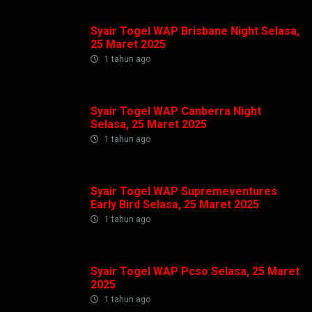
Syair Togel WAP Brisbane Night Selasa,
25 Maret 2025
1 tahun ago
Syair Togel WAP Canberra Night
Selasa, 25 Maret 2025
1 tahun ago
Syair Togel WAP Supremeventures
Early Bird Selasa, 25 Maret 2025
1 tahun ago
Syair Togel WAP Pcso Selasa, 25 Maret
2025
1 tahun ago