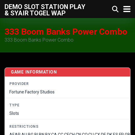
DEMO SLOT STATION PLAY
& SYAIR TOGEL WAP
333 Boom Banks Power Combo
333 Boom Banks Power Combo
GAME INFORMATION
PROVIDER
Fortune Factory Studios
TYPE
Slots
RESTRICTIONS
AF,AR,AU,BG,BI,BN,BY,CA,CC,CF,CH,CN,CO,CU,CX,DE,DK,ES,FR,GB,GF,