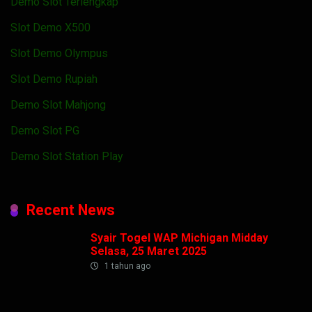
Demo Slot Terlengkap
Slot Demo X500
Slot Demo Olympus
Slot Demo Rupiah
Demo Slot Mahjong
Demo Slot PG
Demo Slot Station Play
Recent News
Syair Togel WAP Michigan Midday
Selasa, 25 Maret 2025
1 tahun ago