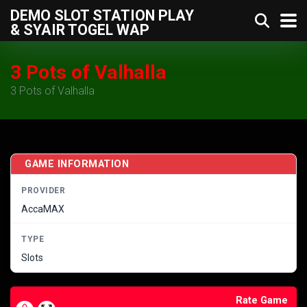
DEMO SLOT STATION PLAY
& SYAIR TOGEL WAP
3 Pots of Valhalla
3 Pots of Valhalla
GAME INFORMATION
PROVIDER
AccaMAX
TYPE
Slots
Rate Game