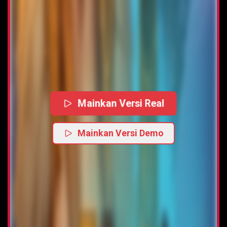
Mainkan Versi Real
Mainkan Versi Demo