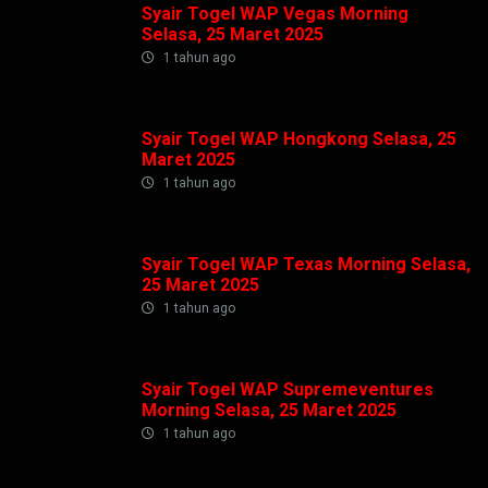
Syair Togel WAP Vegas Morning
Selasa, 25 Maret 2025
1 tahun ago
Syair Togel WAP Hongkong Selasa, 25
Maret 2025
1 tahun ago
Syair Togel WAP Texas Morning Selasa,
25 Maret 2025
1 tahun ago
Syair Togel WAP Supremeventures
Morning Selasa, 25 Maret 2025
1 tahun ago