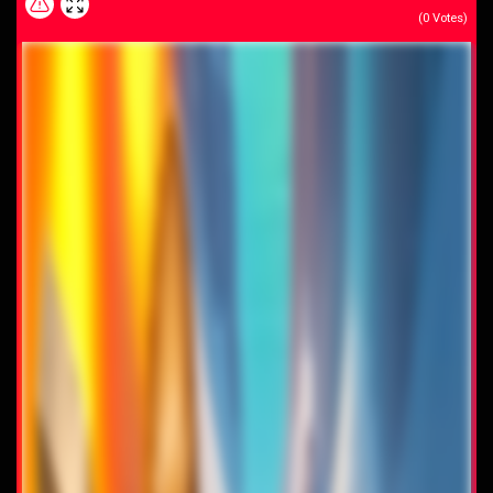
(
0
Votes)