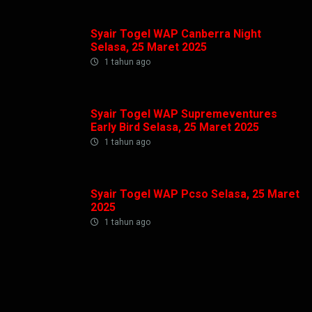
Syair Togel WAP Canberra Night
Selasa, 25 Maret 2025
1 tahun ago
Syair Togel WAP Supremeventures
Early Bird Selasa, 25 Maret 2025
1 tahun ago
Syair Togel WAP Pcso Selasa, 25 Maret
2025
1 tahun ago
Syair Togel WAP Busan Night Selasa, 25
Maret 2025
1 tahun ago