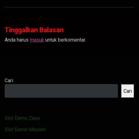
Tinggalkan Balasan
Anda harus
masuk
untuk berkomentar.
Cari
Cari
Slot Demo Zeus
Slot Demo Maxwin