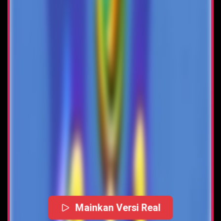
Mainkan Versi Real