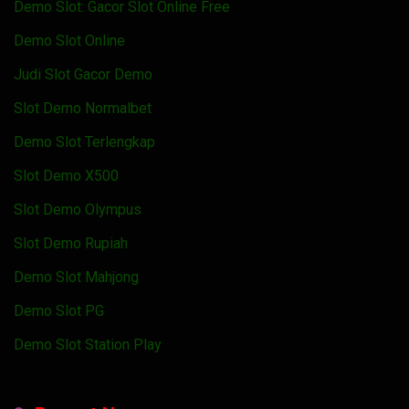
Demo Slot: Gacor Slot Online Free
Demo Slot Online
Judi Slot Gacor Demo
Slot Demo Normalbet
Demo Slot Terlengkap
Slot Demo X500
Slot Demo Olympus
Slot Demo Rupiah
Demo Slot Mahjong
Demo Slot PG
Demo Slot Station Play