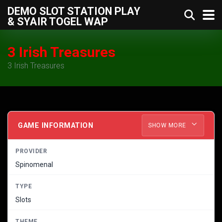
DEMO SLOT STATION PLAY
& SYAIR TOGEL WAP
3 Irish Treasures
3 Irish Treasures
GAME INFORMATION
SHOW MORE
PROVIDER
Spinomenal
TYPE
Slots
THEME