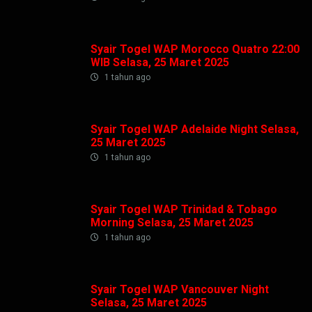
Syair Togel WAP Morocco Quatro 22:00
WIB Selasa, 25 Maret 2025
1 tahun ago
Syair Togel WAP Adelaide Night Selasa,
25 Maret 2025
1 tahun ago
Syair Togel WAP Trinidad & Tobago
Morning Selasa, 25 Maret 2025
1 tahun ago
Syair Togel WAP Vancouver Night
Selasa, 25 Maret 2025