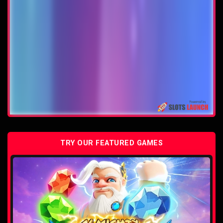
TRY OUR FEATURED GAMES