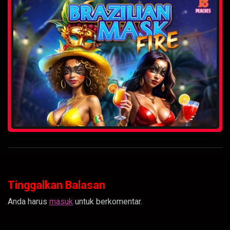
Tinggalkan Balasan
Anda harus
masuk
untuk berkomentar.