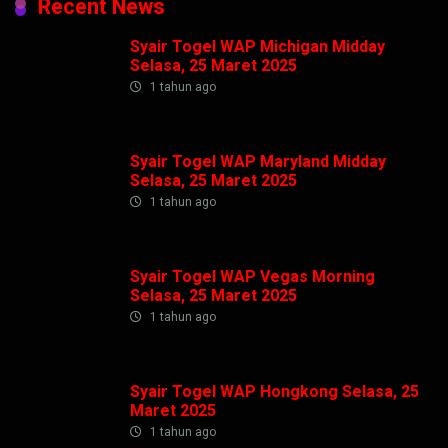
Recent News
Syair Togel WAP Michigan Midday
Selasa, 25 Maret 2025
1 tahun ago
Syair Togel WAP Maryland Midday
Selasa, 25 Maret 2025
1 tahun ago
Syair Togel WAP Vegas Morning
Selasa, 25 Maret 2025
1 tahun ago
Syair Togel WAP Hongkong Selasa, 25
Maret 2025
1 tahun ago