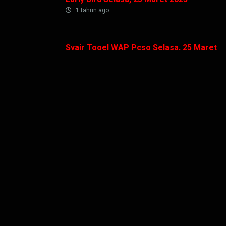
1 tahun ago
Syair Togel WAP Pcso Selasa, 25 Maret
2025
1 tahun ago
Syair Togel WAP Busan Night Selasa, 25
Maret 2025
1 tahun ago
Syair Togel WAP Colombus Selasa, 25
Maret 2025
1 tahun ago
Syair Togel WAP Chengdu Day Selasa,