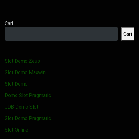
Cari
Cari
Slot Demo Zeus
Slot Demo Maxwin
Slot Demo
Demo Slot Pragmatic
JDB Demo Slot
Slot Demo Pragmatic
Slot Online