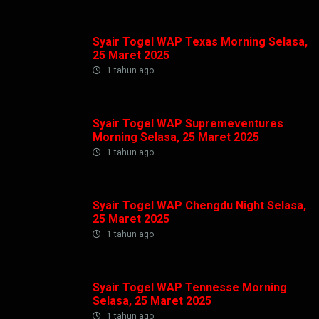
Syair Togel WAP Texas Morning Selasa,
25 Maret 2025
1 tahun ago
Syair Togel WAP Supremeventures
Morning Selasa, 25 Maret 2025
1 tahun ago
Syair Togel WAP Chengdu Night Selasa,
25 Maret 2025
1 tahun ago
Syair Togel WAP Tennesse Morning
Selasa, 25 Maret 2025
1 tahun ago