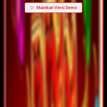
Mainkan Versi Demo