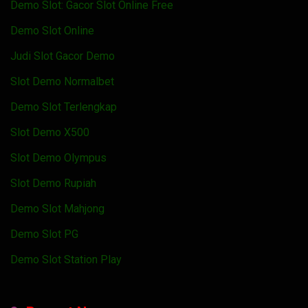
Demo Slot: Gacor Slot Online Free
Demo Slot Online
Judi Slot Gacor Demo
Slot Demo Normalbet
Demo Slot Terlengkap
Slot Demo X500
Slot Demo Olympus
Slot Demo Rupiah
Demo Slot Mahjong
Demo Slot PG
Demo Slot Station Play