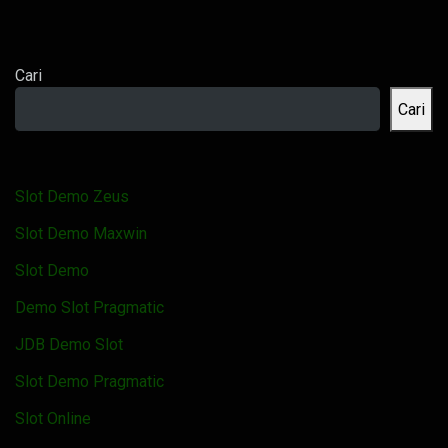
Cari
Cari
Slot Demo Zeus
Slot Demo Maxwin
Slot Demo
Demo Slot Pragmatic
JDB Demo Slot
Slot Demo Pragmatic
Slot Online