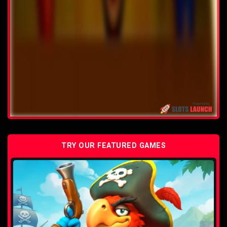
TRY OUR FEATURED GAMES