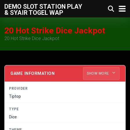
DEMO SLOT STATION PLAY
& SYAIR TOGEL WAP
20 Hot Strike Dice Jackpot
20 Hot Strike Dice Jackpot
GAME INFORMATION
SHOW MORE
PROVIDER
Tiptop
TYPE
Dice
THEME