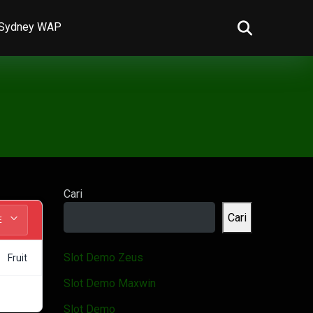
 Sydney WAP
Cari
Cari
E
Slot Demo Zeus
Fruit
Slot Demo Maxwin
Slot Demo