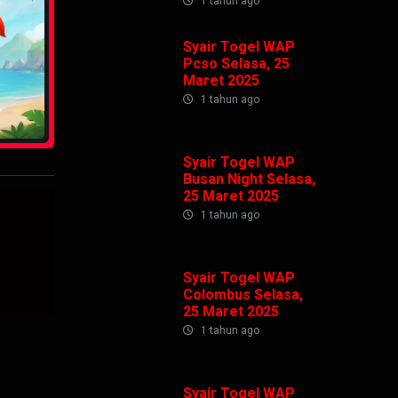
1 tahun ago
Syair Togel WAP
Pcso Selasa, 25
Maret 2025
1 tahun ago
Syair Togel WAP
Busan Night Selasa,
25 Maret 2025
1 tahun ago
Syair Togel WAP
Colombus Selasa,
25 Maret 2025
1 tahun ago
Syair Togel WAP