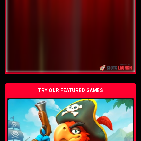
TRY OUR FEATURED GAMES