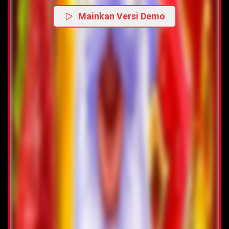
Mainkan Versi Demo