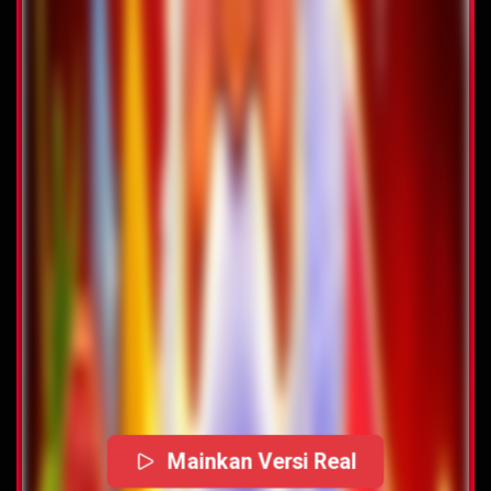
Mainkan Versi Real