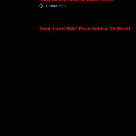
1 tahun ago
Syair Togel WAP Pcso Selasa, 25 Maret
2025
1 tahun ago
Syair Togel WAP Busan Night Selasa, 25
Maret 2025
1 tahun ago
Syair Togel WAP Colombus Selasa, 25
Maret 2025
1 tahun ago
Syair Togel WAP Chengdu Day Selasa,