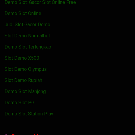
Demo Slot: Gacor Slot Online Free
Demo Slot Online
Judi Slot Gacor Demo
Slot Demo Normalbet
Demo Slot Terlengkap
Slot Demo X500
Slot Demo Olympus
Slot Demo Rupiah
Demo Slot Mahjong
Demo Slot PG
Demo Slot Station Play