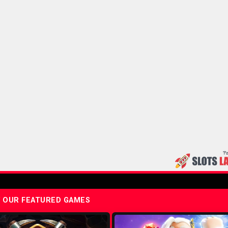
 OUR FEATURED GAMES