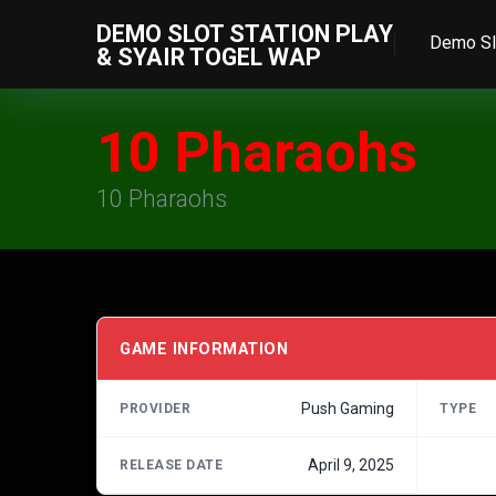
DEMO SLOT STATION PLAY
Demo Slo
& SYAIR TOGEL WAP
10 Pharaohs
10 Pharaohs
GAME INFORMATION
Push Gaming
PROVIDER
TYPE
April 9, 2025
RELEASE DATE