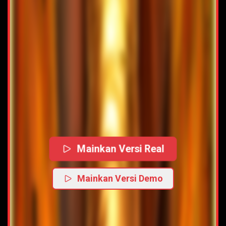
Mainkan Versi Real
Mainkan Versi Demo