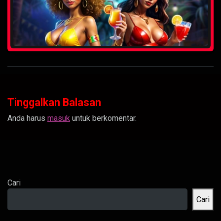
Tinggalkan Balasan
Anda harus
masuk
untuk berkomentar.
Cari
Cari