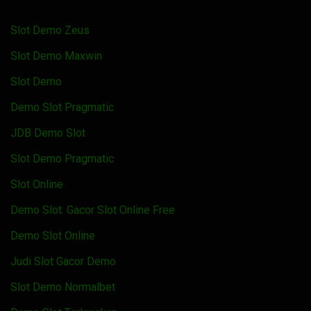
Slot Demo Zeus
Slot Demo Maxwin
Slot Demo
Demo Slot Pragmatic
JDB Demo Slot
Slot Demo Pragmatic
Slot Online
Demo Slot: Gacor Slot Online Free
Demo Slot Online
Judi Slot Gacor Demo
Slot Demo Normalbet