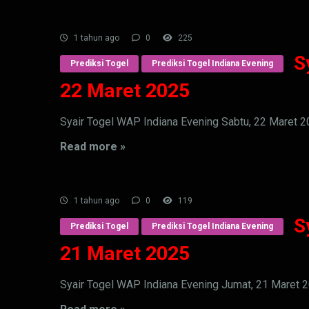
1 tahun ago
0
225
S
Prediksi Togel
Prediksi Togel Indiana Evening
22 Maret 2025
Syair Togel WAP Indiana Evening Sabtu, 22 Maret 2
Read more »
1 tahun ago
0
119
S
Prediksi Togel
Prediksi Togel Indiana Evening
21 Maret 2025
Syair Togel WAP Indiana Evening Jumat, 21 Maret 2