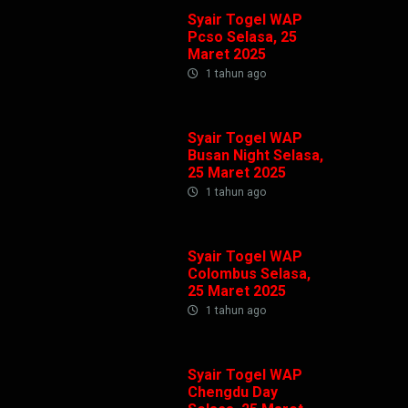
Syair Togel WAP
Pcso Selasa, 25
Maret 2025
1 tahun ago
Syair Togel WAP
Busan Night Selasa,
25 Maret 2025
1 tahun ago
Syair Togel WAP
Colombus Selasa,
25 Maret 2025
1 tahun ago
Syair Togel WAP
Chengdu Day