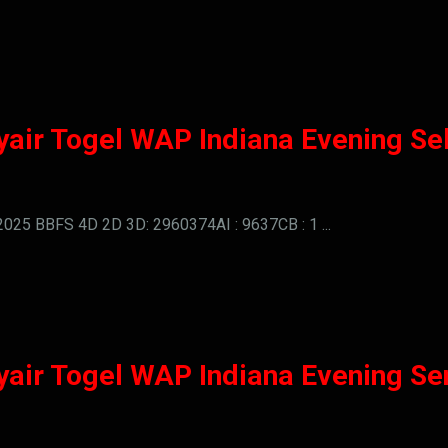
yair Togel WAP Indiana Evening Se
2025 BBFS 4D 2D 3D: 2960374AI : 9637CB : 1 ...
yair Togel WAP Indiana Evening Sen