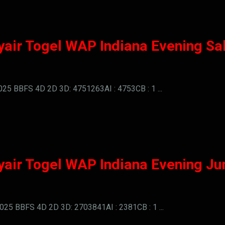
yair Togel WAP Indiana Evening Sa
025 BBFS 4D 2D 3D: 4751263AI : 4753CB : 1 ...
yair Togel WAP Indiana Evening Ju
025 BBFS 4D 2D 3D: 2703841AI : 2381CB : 1 ...