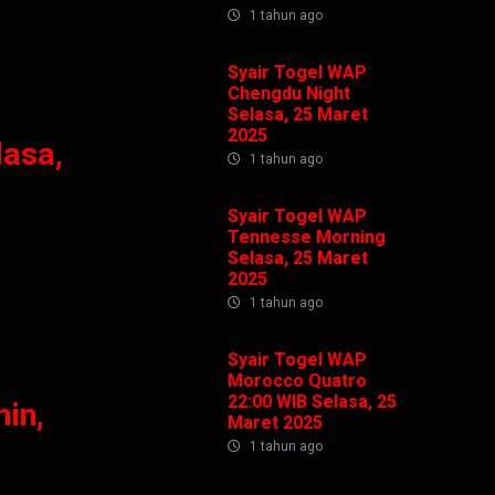
1 tahun ago
Syair Togel WAP
Chengdu Night
Selasa, 25 Maret
2025
lasa,
1 tahun ago
Syair Togel WAP
Tennesse Morning
Selasa, 25 Maret
2025
1 tahun ago
Syair Togel WAP
Morocco Quatro
22:00 WIB Selasa, 25
in,
Maret 2025
1 tahun ago