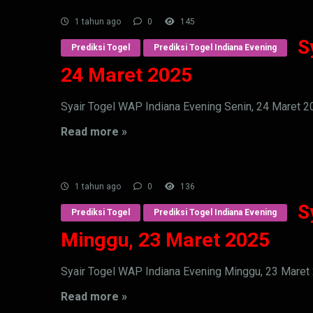
1 tahun ago
0
145
S
Prediksi Togel
Prediksi Togel Indiana Evening
24 Maret 2025
Syair Togel WAP Indiana Evening Senin, 24 Maret 2
Read more »
1 tahun ago
0
136
S
Prediksi Togel
Prediksi Togel Indiana Evening
Minggu, 23 Maret 2025
Syair Togel WAP Indiana Evening Minggu, 23 Maret 
Read more »