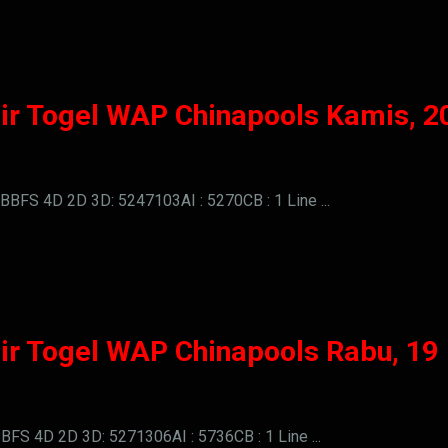
ir Togel WAP Chinapools Kamis, 2
BFS 4D 2D 3D: 5247103AI : 5270CB : 1 Line ...
ir Togel WAP Chinapools Rabu, 19
FS 4D 2D 3D: 5271306AI : 5736CB : 1 Line ...