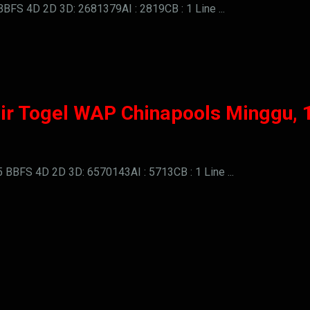
BFS 4D 2D 3D: 2681379AI : 2819CB : 1 Line ...
ir Togel WAP Chinapools Minggu, 
BBFS 4D 2D 3D: 6570143AI : 5713CB : 1 Line ...