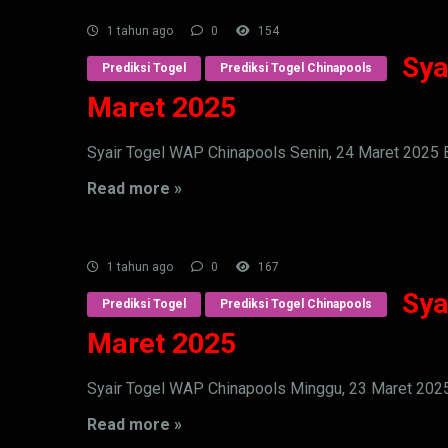
1 tahun ago
0
154
Sya
Prediksi Togel
Prediksi Togel Chinapools
Maret 2025
Syair Togel WAP Chinapools Senin, 24 Maret 2025 B
Read more »
1 tahun ago
0
167
Sya
Prediksi Togel
Prediksi Togel Chinapools
Maret 2025
Syair Togel WAP Chinapools Minggu, 23 Maret 2025 
Read more »