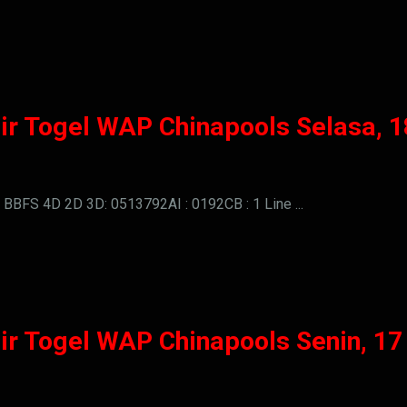
ir Togel WAP Chinapools Selasa, 1
BBFS 4D 2D 3D: 0513792AI : 0192CB : 1 Line ...
ir Togel WAP Chinapools Senin, 17