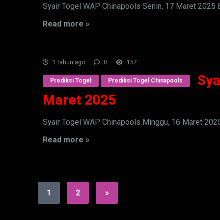
Syair Togel WAP Chinapools Senin, 17 Maret 2025 B
Read more »
1 tahun ago
0
157
Sya
Prediksi Togel
Prediksi Togel Chinapools
Maret 2025
Syair Togel WAP Chinapools Minggu, 16 Maret 2025 
Read more »
1
2
»