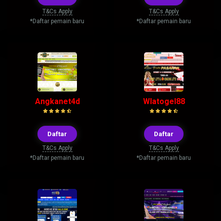
T&Cs Apply
T&Cs Apply
*Daftar pemain baru
*Daftar pemain baru
Angkanet4d
Wlatogel88
Daftar
Daftar
T&Cs Apply
T&Cs Apply
*Daftar pemain baru
*Daftar pemain baru