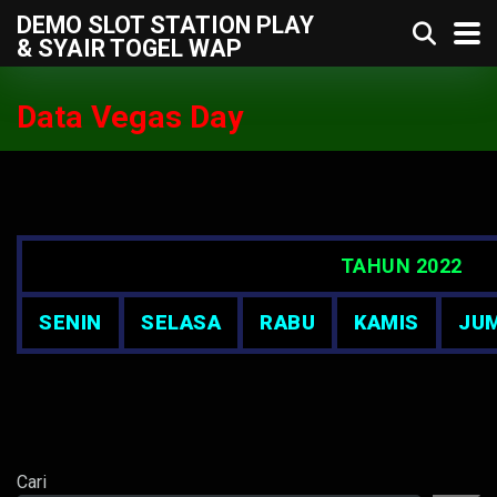
DEMO SLOT STATION PLAY
& SYAIR TOGEL WAP
Data Vegas Day
TAHUN 2022
SENIN
SELASA
RABU
KAMIS
JU
Cari