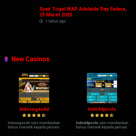
Syair Togel WAP Adelaide Day Selasa,
25 Maret 2025
1 tahun ago
New Casinos
Indovegas4d
Indo4dpools
Indovegas4d rutin memberikan
Indo4dpools
rutin memberikan
bonus menarik kepada pemain.
bonus menarik kepada pemain.