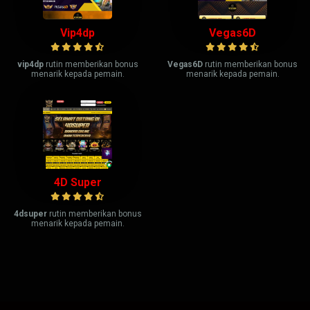
Vip4dp
Vegas6D
vip4dp
rutin memberikan bonus
Vegas6D
rutin memberikan bonus
menarik kepada pemain.
menarik kepada pemain.
4D Super
4dsuper
rutin memberikan bonus
menarik kepada pemain.