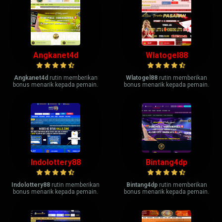
Angkanet4d
Wlatogel88
Angkanet4d
rutin memberikan
Wlatogel88
rutin memberikan
bonus menarik kepada pemain.
bonus menarik kepada pemain.
Indolottery88
Bintang4dp
Indolottery88
rutin memberikan
Bintang4dp
rutin memberikan
bonus menarik kepada pemain.
bonus menarik kepada pemain.