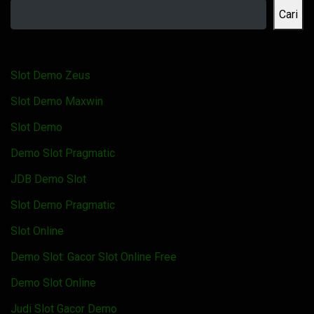
Cari
Slot Demo Zeus
Slot Demo Maxwin
Slot Demo
Demo Slot Pragmatic
JDB Demo Slot
Slot Demo Pragmatic
Slot Online
Demo Slot: Gacor Slot Online Free
Demo Slot Online
Judi Slot Gacor Demo