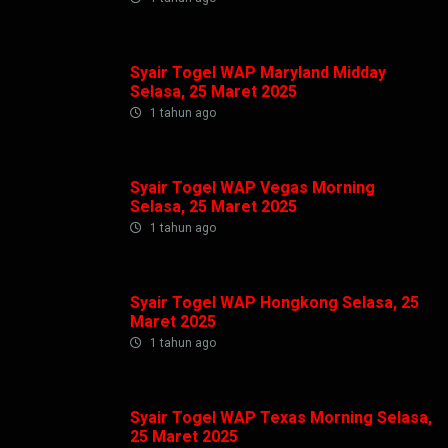
Syair Togel WAP Maryland Midday
Selasa, 25 Maret 2025
1 tahun ago
Syair Togel WAP Vegas Morning
Selasa, 25 Maret 2025
1 tahun ago
Syair Togel WAP Hongkong Selasa, 25
Maret 2025
1 tahun ago
Syair Togel WAP Texas Morning Selasa,
25 Maret 2025