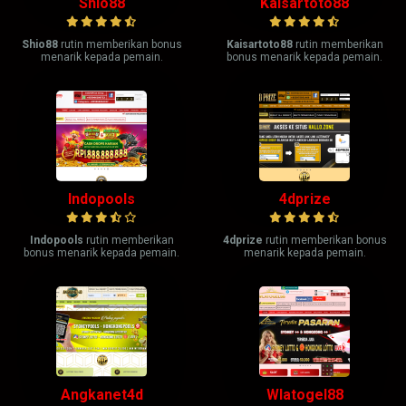
Shio88
Kaisartoto88
Shio88
rutin memberikan bonus
Kaisartoto88
rutin memberikan
menarik kepada pemain.
bonus menarik kepada pemain.
Indopools
4dprize
Indopools
rutin memberikan
4dprize
rutin memberikan bonus
bonus menarik kepada pemain.
menarik kepada pemain.
Angkanet4d
Wlatogel88