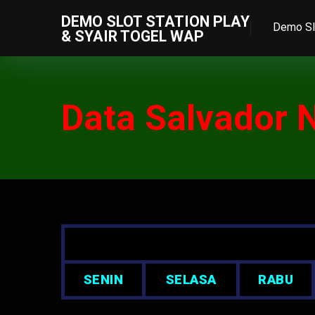
DEMO SLOT STATION PLAY
Demo Slo
& SYAIR TOGEL WAP
Data Salvador 
SENIN
SELASA
RABU