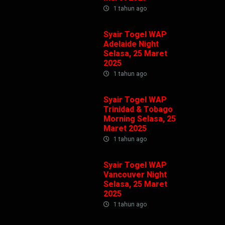
1 tahun ago
Syair Togel WAP
Adelaide Night
Selasa, 25 Maret
2025
1 tahun ago
Syair Togel WAP
Trinidad & Tobago
Morning Selasa, 25
Maret 2025
1 tahun ago
Syair Togel WAP
Vancouver Night
Selasa, 25 Maret
2025
1 tahun ago