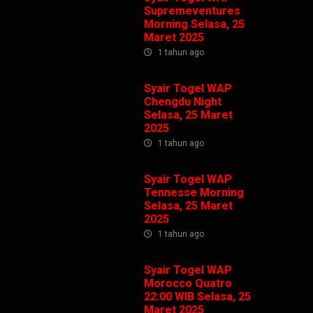
Supremeventures
Morning Selasa, 25
Maret 2025
1 tahun ago
Syair Togel WAP
Chengdu Night
Selasa, 25 Maret
2025
1 tahun ago
Syair Togel WAP
Tennesse Morning
Selasa, 25 Maret
2025
1 tahun ago
Syair Togel WAP
Morocco Quatro
22:00 WIB Selasa, 25
Maret 2025