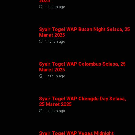
2025
1 tahun ago
Syair Togel WAP Busan Night Selasa, 25
Maret 2025
1 tahun ago
Syair Togel WAP Colombus Selasa, 25
Maret 2025
1 tahun ago
Syair Togel WAP Chengdu Day Selasa,
25 Maret 2025
1 tahun ago
Syair Togel WAP Vegas Midnight