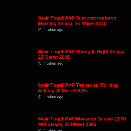
Syair Togel WAP Supremeventures
Morning Selasa, 25 Maret 2025
1 tahun ago
Syair Togel WAP Chengdu Night Selasa,
25 Maret 2025
1 tahun ago
Syair Togel WAP Tennesse Morning
Selasa, 25 Maret 2025
1 tahun ago
Syair Togel WAP Morocco Quatro 22:00
WIB Selasa, 25 Maret 2025
1 tahun ago