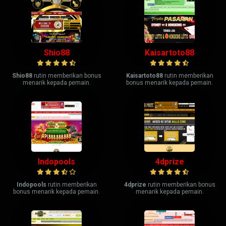
Shio88
Kaisartoto88
Shio88
rutin memberikan bonus
Kaisartoto88
rutin memberikan
menarik kepada pemain.
bonus menarik kepada pemain.
Indopools
4dprize
Indopools
rutin memberikan
4dprize
rutin memberikan bonus
bonus menarik kepada pemain.
menarik kepada pemain.