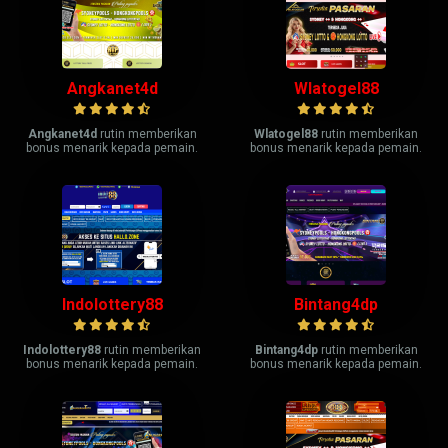
Angkanet4d
Wlatogel88
Angkanet4d
rutin memberikan
Wlatogel88
rutin memberikan
bonus menarik kepada pemain.
bonus menarik kepada pemain.
Indolottery88
Bintang4dp
Indolottery88
rutin memberikan
Bintang4dp
rutin memberikan
bonus menarik kepada pemain.
bonus menarik kepada pemain.