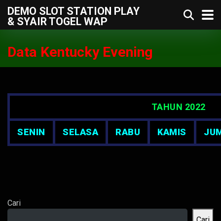
DEMO SLOT STATION PLAY
& SYAIR TOGEL WAP
Data Kentucky Evening
TAHUN 2022
SENIN
SELASA
RABU
KAMIS
JU
Cari
Cari