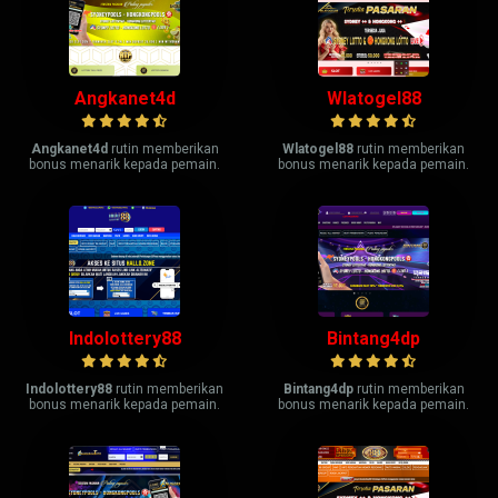
Angkanet4d
Wlatogel88
Angkanet4d
rutin memberikan
Wlatogel88
rutin memberikan
bonus menarik kepada pemain.
bonus menarik kepada pemain.
Indolottery88
Bintang4dp
Indolottery88
rutin memberikan
Bintang4dp
rutin memberikan
bonus menarik kepada pemain.
bonus menarik kepada pemain.