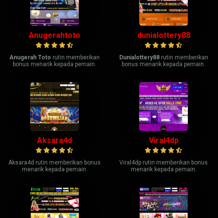
Anugerahtoto
dunialottery88
Anugerah Toto
rutin memberikan
Dunialottery88
rutin memberikan
bonus menarik kepada pemain.
bonus menarik kepada pemain.
Aksara4d
Viral4dp
Aksara4d rutin memberikan bonus
Viral4dp rutin memberikan bonus
menarik kepada pemain.
menarik kepada pemain.