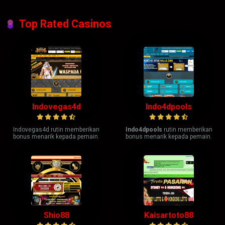
Top Rated Casinos
Indovegas4d
Indo4dpools
Indovegas4d rutin memberikan
Indo4dpools
rutin memberikan
bonus menarik kepada pemain.
bonus menarik kepada pemain.
Shio88
Kaisartoto88