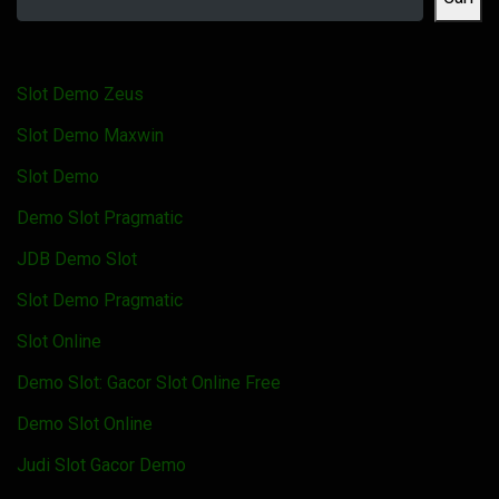
Slot Demo Zeus
Slot Demo Maxwin
Slot Demo
Demo Slot Pragmatic
JDB Demo Slot
Slot Demo Pragmatic
Slot Online
Demo Slot: Gacor Slot Online Free
Demo Slot Online
Judi Slot Gacor Demo