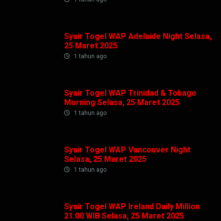
Syair Togel WAP Adelaide Night Selasa,
25 Maret 2025
1 tahun ago
Syair Togel WAP Trinidad & Tobago
Morning Selasa, 25 Maret 2025
1 tahun ago
Syair Togel WAP Vancouver Night
Selasa, 25 Maret 2025
1 tahun ago
Syair Togel WAP Ireland Daily Million
21:00 WIB Selasa, 25 Maret 2025